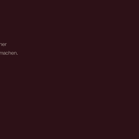
ner
t machen.