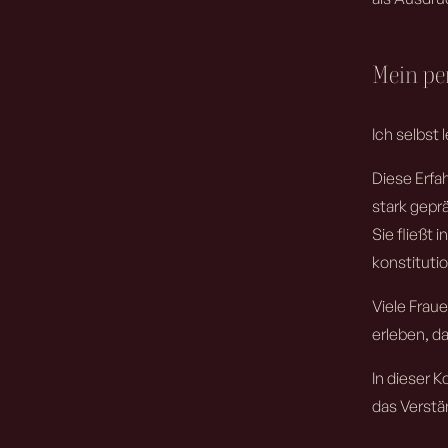
Mein pe
Ich selbst
Diese Erfa
stark gepr
Sie fließt 
konstitutio
Viele Frau
erleben, da
In dieser 
das Verstän