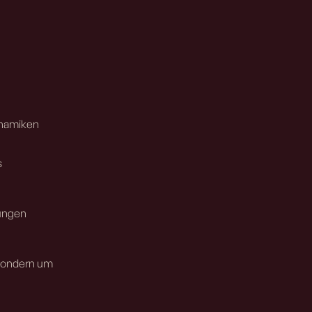
ynamiken
s
rungen
 sondern um