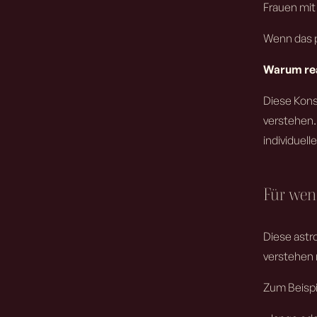
Frauen mit
Wenn das p
Warum rea
Diese Kons
verstehen.
individuel
Für wen 
Diese astro
verstehen 
Zum Beispi