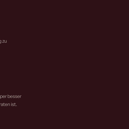
g zu
rper besser
aten ist.