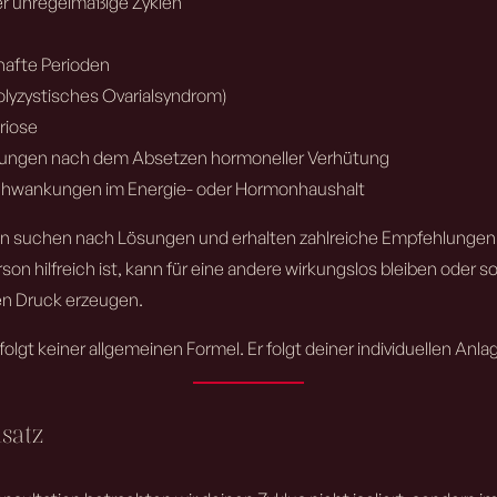
er unregelmäßige Zyklen
hafte Perioden
lyzystisches Ovarialsyndrom)
riose
rungen nach dem Absetzen hormoneller Verhütung
Schwankungen im Energie- oder Hormonhaushalt
en suchen nach Lösungen und erhalten zahlreiche Empfehlunge
rson hilfreich ist, kann für eine andere wirkungslos bleiben oder s
en Druck erzeugen.
folgt keiner allgemeinen Formel. Er folgt deiner individuellen Anla
satz