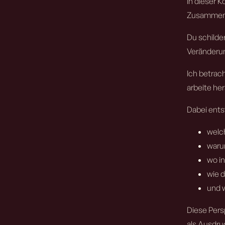
In dieser K
Zusammenha
Du schilde
Veränderu
Ich betrac
arbeite he
Dabei entst
welc
waru
wo i
wie d
und w
Diese Persp
als Ausdru