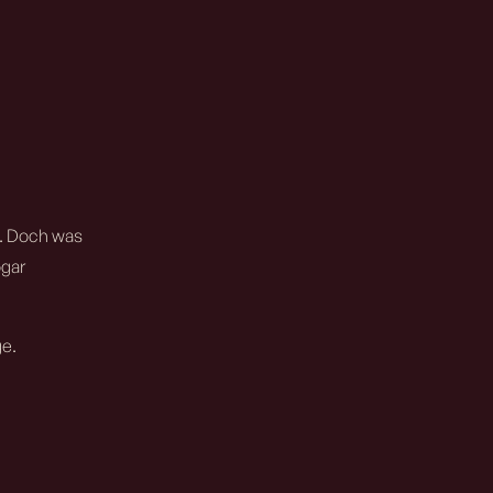
n. Doch was
ogar
ge.