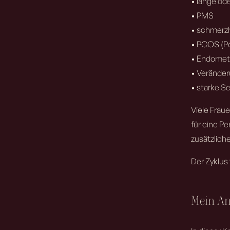
• lange od
• PMS
• schmerz
• PCOS (Po
• Endomet
• Verände
• starke 
Viele Frau
für eine Pe
zusätzlich
Der Zyklus 
Mein An