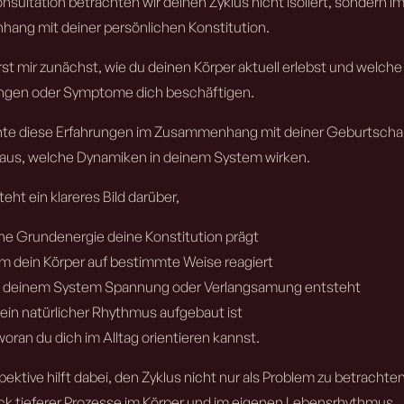
onsultation betrachten wir deinen Zyklus nicht isoliert, sondern i
ng mit deiner persönlichen Konstitution.
rst mir zunächst, wie du deinen Körper aktuell erlebst und welche
ngen oder Symptome dich beschäftigen.
hte diese Erfahrungen im Zusammenhang mit deiner Geburtscha
raus, welche Dynamiken in deinem System wirken.
eht ein klareres Bild darüber,
he Grundenergie deine Konstitution prägt
m dein Körper auf bestimmte Weise reagiert
n deinem System Spannung oder Verlangsamung entsteht
ein natürlicher Rhythmus aufgebaut ist
oran du dich im Alltag orientieren kannst.
ektive hilft dabei, den Zyklus nicht nur als Problem zu betrachte
ck tieferer Prozesse im Körper und im eigenen Lebensrhythmus.