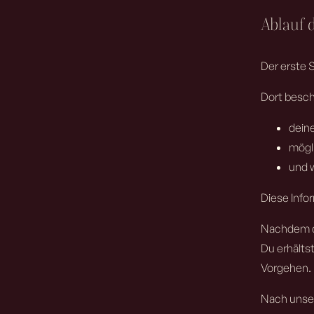
Ablauf 
Der erste S
Dort besch
deine
mögl
und 
Diese Info
Nachdem du
Du erhälts
Vorgehen.
Nach unse