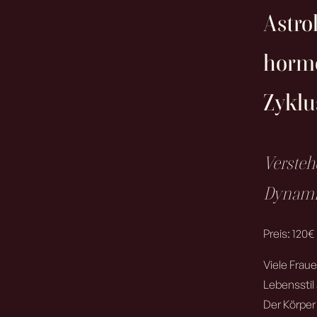
Astro
hormo
Zykl
Versteh
Dynami
Preis: 120€
Viele Frau
Lebensstil
Der Körper