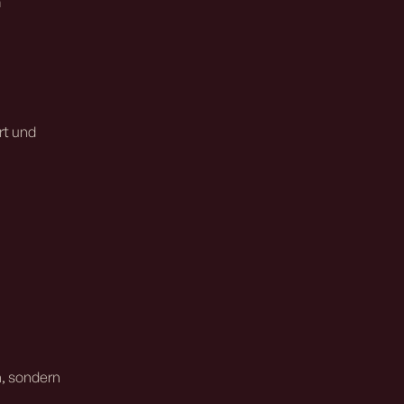
m
rt und
n, sondern